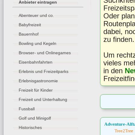
Suchkriter
Anbieter eintragen
Freizeitsp
Oder plan
Abenteuer und co.
Routenpla
Babyfreizeit
dabei, noc
Bauernhof
zu finden.
Bowling und Kegeln
Browser- und Onlinegames
Um rechtz
vieles me
Eisenbahnfahrten
in den
Ne
Erlebnis und Freizeitparks
Freizeitfi
Erlebnisgastronomie
Freizeit für Kinder
Freizeit und Unterhaltung
Fussball
Golf und Minigolf
Adventure-Alft
Historisches
Tree2Tree