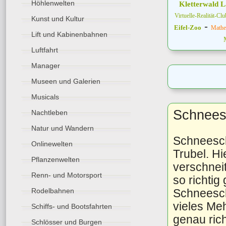
Höhlenwelten
Kletterwald 
Virtuelle-Realität-Cl
Kunst und Kultur
-
Eifel-Zoo
Mathe
Lift und Kabinenbahnen
Luftfahrt
Manager
Museen und Galerien
Musicals
Schnees
Nachtleben
Natur und Wandern
Schneesch
Onlinewelten
Trubel. H
Pflanzenwelten
verschnei
Renn- und Motorsport
so richtig
Schneesc
Rodelbahnen
vieles Meh
Schiffs- und Bootsfahrten
genau rich
Schlösser und Burgen