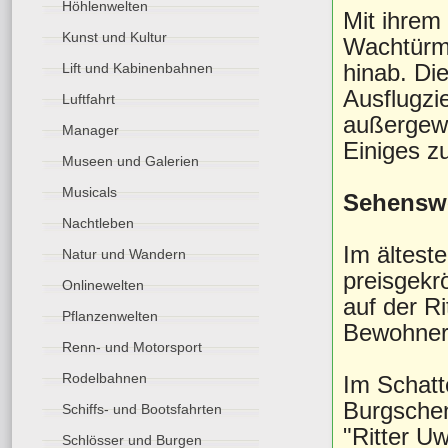
Höhlenwelten
Mit ihrem
Kunst und Kultur
Wachtürme
hinab. Die
Lift und Kabinenbahnen
Ausflugzi
Luftfahrt
außergewö
Manager
Einiges zu
Museen und Galerien
Musicals
Sehensw
Nachtleben
Im älteste
Natur und Wandern
preisgekr
Onlinewelten
auf der R
Pflanzenwelten
Bewohner 
Renn- und Motorsport
Rodelbahnen
Im Schatt
Burgschen
Schiffs- und Bootsfahrten
"Ritter U
Schlösser und Burgen