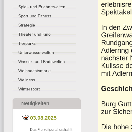
erlebnisr
Spiel- und Erlebniswelten
Spektakel
Sport und Fitness
Strategie
In den Zw
Greifenwar
Theater und Kino
Rundgang 
Tierparks
Adlerring
Unterwasserwelten
nächster 
Wasser- und Badewelten
Kulisse d
Weihnachtsmarkt
mit Adlern
Wellness
Geschich
Wintersport
Burg Gutt
Neuigkeiten
zur Siche
03.08.2025
Die hohe 
Das Freizeitportal erstrahlt