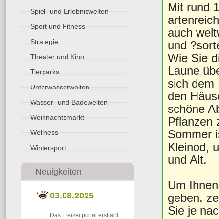
Mit rund 1
Spiel- und Erlebniswelten
artenreic
Sport und Fitness
auch welt
Strategie
und ?sort
Wie Sie d
Theater und Kino
Laune übe
Tierparks
sich dem 
Unterwasserwelten
den Häuse
Wasser- und Badewelten
schöne Ab
Weihnachtsmarkt
Pflanzen
Sommer is
Wellness
Kleinod, 
Wintersport
und Alt.
Neuigkeiten
Um Ihnen 
03.08.2025
geben, ze
Sie je na
Das Freizeitportal erstrahlt