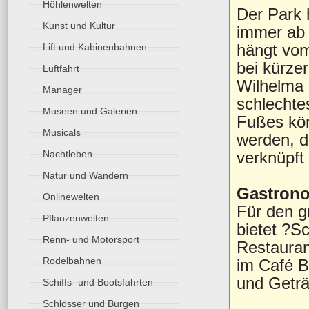
Höhlenwelten
Der Park h
Kunst und Kultur
immer ab 
hängt vom
Lift und Kabinenbahnen
bei kürze
Luftfahrt
Wilhelma 
Manager
schlechte
Museen und Galerien
Fußes kön
Musicals
werden, d
verknüpft 
Nachtleben
Natur und Wandern
Gastron
Onlinewelten
Für den g
Pflanzenwelten
bietet ?S
Renn- und Motorsport
Restauran
Rodelbahnen
im Café B
und Geträ
Schiffs- und Bootsfahrten
Schlösser und Burgen