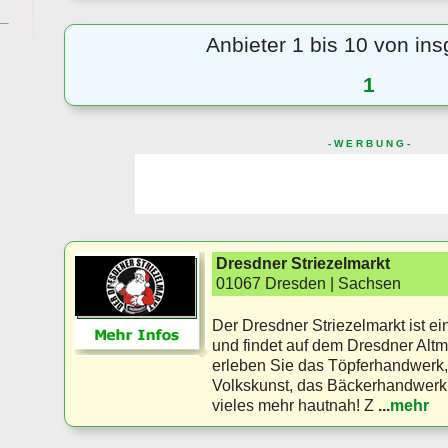
Anbieter 1 bis 10 von in
1
- W E R B U N G -
Dresdner Striezelmarkt
01067 Dresden | Sachsen
Der Dresdner Striezelmarkt ist ei
und findet auf dem Dresdner Altma
erleben Sie das Töpferhandwerk,
Volkskunst, das Bäckerhandwerk 
vieles mehr hautnah! Z
...
mehr