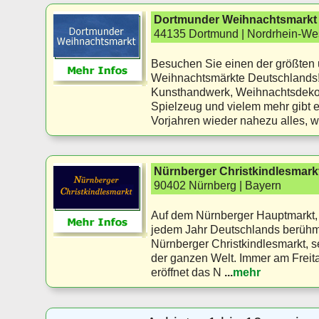
Dortmunder Weihnachtsmarkt
44135 Dortmund | Nordrhein-Wes
Besuchen Sie einen der größten
Weihnachtsmärkte Deutschlands!
Kunsthandwerk, Weihnachtsdeko
Spielzeug und vielem mehr gibt e
Vorjahren wieder nahezu alles, 
Nürnberger Christkindlesmark
90402 Nürnberg | Bayern
Auf dem Nürnberger Hauptmarkt, i
jedem Jahr Deutschlands berühm
Nürnberger Christkindlesmarkt, 
der ganzen Welt. Immer am Freit
eröffnet das N
...
mehr