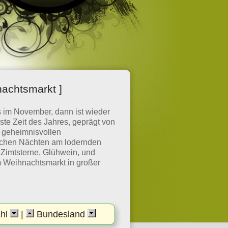
nachtsmarkt ]
s im November, dann ist wieder
ste Zeit des Jahres, geprägt von
, geheimnisvollen
ischen Nächten am lodernden
 Zimtsterne, Glühwein, und
em Weihnachtsmarkt in großer
ahl
|
Bundesland