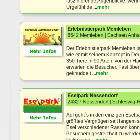
faszinierende Augenblicke; wenn 
Urgefühl de
...
mehr
Erlebnistierpark Memleben
6642 Memleben | Sachsen Anhal
Der Erlebnistierpark Memleben ist
wie er mit seinem Konzept in Deu
350 Tiere in 90 Arten, von der H
erwarten die Besucher. Fast überal
geknuddelt
...
mehr
Eselpark Nessendorf
24327 Nessendorf | Schleswig-H
Auf geht`s in den einzigen Eselp
größtes Vergnügen seit langem s
Esel verschiedener Rassen könn
Besuchern gestreichelt zu werden.
lustig, eine
...
mehr