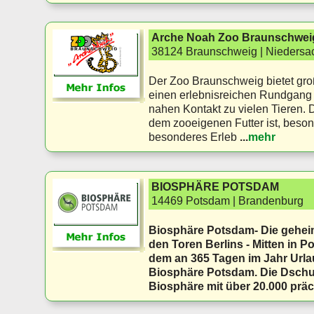
Arche Noah Zoo Braunschwei
38124 Braunschweig | Niedersa
Der Zoo Braunschweig bietet gr
einen erlebnisreichen Rundgang
nahen Kontakt zu vielen Tieren. D
dem zooeigenen Futter ist, beson
besonderes Erleb
...
mehr
BIOSPHÄRE POTSDAM
14469 Potsdam | Brandenburg
Biosphäre Potsdam- Die geheim
den Toren Berlins - Mitten in P
dem an 365 Tagen im Jahr Urla
Biosphäre Potsdam. Die Dschu
Biosphäre mit über 20.000 präc