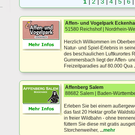
1
|
2
|
3
|
4
|
5
|
6
Affen- und Vogelpark Eckenh
51580 Reichshof | Nordrhein-We
Herzlich Willkommen im Oberber
Natur- und Spiel-Erlebnis in sein
des beschaulichen Luftkurortes 
Gummersbach liegt der Affen- un
Freizeitparadies auf 80.000 Qua
.
Affenberg Salem
88682 Salem | Baden-Württemb
Erleben Sie bei einem außergew
das fast 20 Hektar große Waldstü
in freier Wildbahn - ohne trennen
füttern Sie diese mit gratis ausge
Storchenweiher,
...
mehr