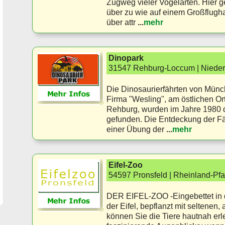
Zugweg vieler Vogelarten. Hier g
über zu wie auf einem Großflugh
über attr
...
mehr
Dinopark
31547 Rehburg-Loccum | Niede
Die Dinosaurierfährten von Münc
Firma "Wesling", am östlichen O
Rehburg, wurden im Jahre 1980 d
gefunden. Die Entdeckung der Fä
einer Übung der
...
mehr
Eifel-Zoo
54597 Pronsfeld | Rheinland-Pfa
DER EIFEL-ZOO -Eingebettet in 
der Eifel, bepflanzt mit seltenen
können Sie die Tiere hautnah erle