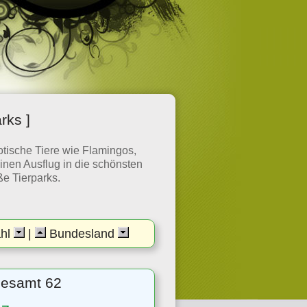
rks ]
otische Tiere wie Flamingos,
inen Ausflug in die schönsten
ße Tierparks.
ahl
|
Bundesland
sgesamt 62