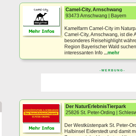
Camel-City, Arnschwang
93473 Arnschwang | Bayern
Kamelfarm Camel-City im Naturp
Camel-City, Arnschwang, ist die Ad
besonderes Reisehighlight währe
Region Bayerischer Wald suchen.
interessanten Info
...
mehr
- W E R B U N G -
Der NaturErlebnisTierpark
25826 St. Peter-Ording | Schles
Der Westküstenpark St. Peter-Ord
Halbinsel Eiderstedt und damit m