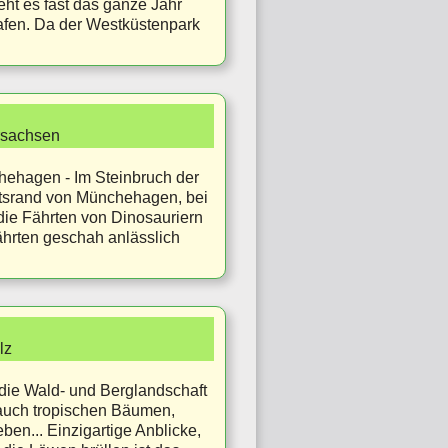
eht es fast das ganze Jahr
afen. Da der Westküstenpark
rsachsen
hehagen - Im Steinbruch der
rtsrand von Münchehagen, bei
ie Fährten von Dinosauriern
hrten geschah anlässlich
lz
die Wald- und Berglandschaft
, auch tropischen Bäumen,
ben... Einzigartige Anblicke,