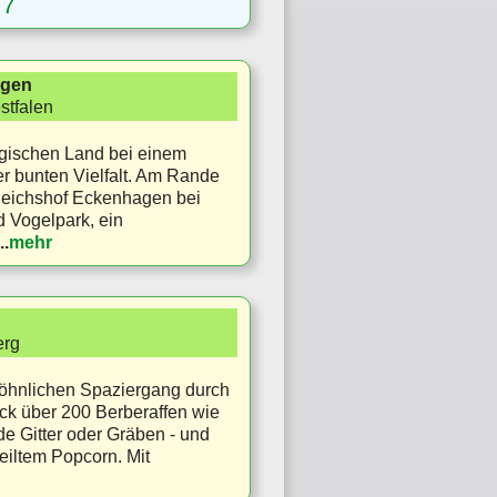
|
7
agen
stfalen
gischen Land bei einem
er bunten Vielfalt. Am Rande
Reichshof Eckenhagen bei
d Vogelpark, ein
..
mehr
erg
öhnlichen Spaziergang durch
ck über 200 Berberaffen wie
de Gitter oder Gräben - und
teiltem Popcorn. Mit